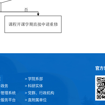
官方
页
> 学院系部
子政务
> 科研实体
务管理系统
> 党群、行政机构
合服务平台
> 直附属单位