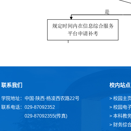
联系我们
校内站点
学院地址：中国·陕西·杨凌西农路22号
> 校园主
联系电话：029-87092352
> 校园电
029-87092355(传真)
> 本科教
> 财务综