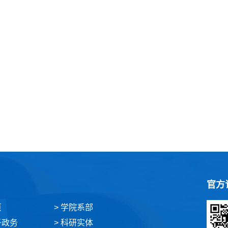
官方
页
> 学院系部
子政务
> 科研实体