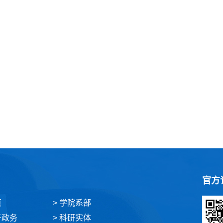
官方
页
> 学院系部
子政务
> 科研实体