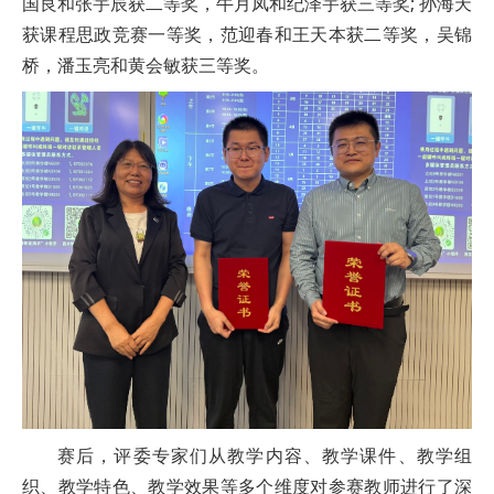
国良和张宇辰获二等奖，牛月凤和纪泽宇获三等奖; 孙海天
获课程思政竞赛一等奖，范迎春和王天本获二等奖，吴锦
桥，潘玉亮和黄会敏获三等奖。
赛后，评委专家们从教学内容、教学课件、教学组
织、教学特色、教学效果等多个维度对参赛教师进行了深