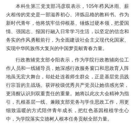
本科生第三党支部冯彦双表示，105年栉风沐雨、薪
火相传的党史是一部滋养初心、淬炼品格的教科书。作为
新时代青年，他将筑牢信仰根基、锤炼过硬本领，把爱国
情、强国志、报国行融入日常学习生活，以坚定的信念和
务实的作风勇毅前行，为全面建设社会主义现代化国家、
实现中华民族伟大复兴的中国梦贡献青春力量。
行政教辅党支部令阳表示，作为学院行政教辅岗位工
作人员和一线辅导员，她深感行政服务窗口和思政育人阵
地虽无宏大舞台，却处处连着师生群众，正是基层党员践
行宗旨的主战场。获评校级优秀共产党员让她倍感光荣，
更清醒认识到双重责任的重量。她将以此次大会精神为指
引，扎根基层一线、兼顾支部党务与学生思政工作，用更
细致温暖的方式陪伴青年成长，把红色基因根植学生心
中，为学院落实立德树人根本任务贡献全部力量。