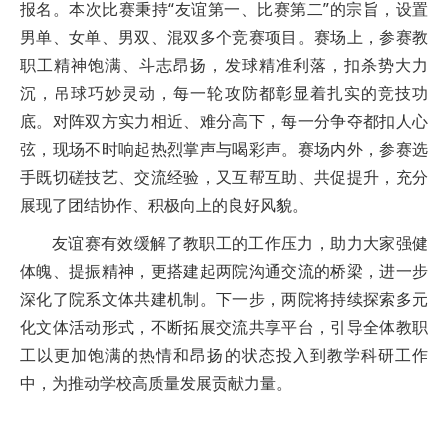
报名。本次比赛秉持“友谊第一、比赛第二”的宗旨，设置
男单、女单、男双、混双多个竞赛项目。赛场上，参赛教
职工精神饱满、斗志昂扬，发球精准利落，扣杀势大力
沉，吊球巧妙灵动，每一轮攻防都彰显着扎实的竞技功
底。对阵双方实力相近、难分高下，每一分争夺都扣人心
弦，现场不时响起热烈掌声与喝彩声。赛场内外，参赛选
手既切磋技艺、交流经验，又互帮互助、共促提升，充分
展现了团结协作、积极向上的良好风貌。
友谊赛有效缓解了教职工的工作压力，助力大家强健
体魄、提振精神，更搭建起两院沟通交流的桥梁，进一步
深化了院系文体共建机制。下一步，两院将持续探索多元
化文体活动形式，不断拓展交流共享平台，引导全体教职
工以更加饱满的热情和昂扬的状态投入到教学科研工作
中，为推动学校高质量发展贡献力量。