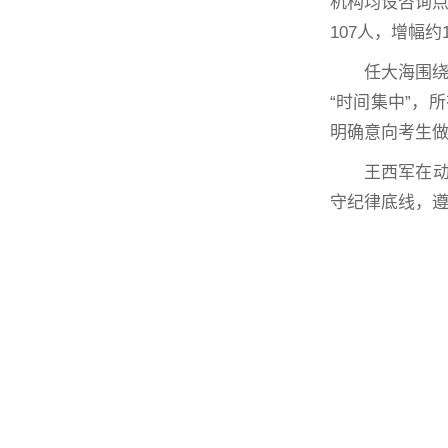
机构均设咨询点
107人，增幅约1
任大海围绕
“时间集中”，
明确意向考生
王西军在
守纪律底线，