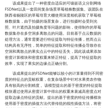
该成果提出了一种密度自适应的可镶嵌语义分割网络
FSDNet以及一套田间复杂场景草莓植株数据集。该团队在
陕西省杨陵区的草莓培育大棚使用深度相机获取了草莓植
株数据集，由于拍摄的场景复杂，进行拍摄时会受到光
照、叶片遮挡及拍摄角度等问题的影响，使得制作的草莓
数据集存在多空洞多离散点的问题。目前基于点云数据的
处理方法，通常需要进行特征提取与特征传播，然而点云
结构具有无序性，简单的特征提取和特征传播会导致存在
空洞和离散点的果实点云中的特征丢失，因此该成果添加
密度计算模块和密度权重来矫正特征，提高了特征提取的
效率，实现了果实的边缘点正确分割。
该成果提出的FSDNet能够以较小的计算量得到不同密
度的特征点的贡献权重，在复杂场景中针对水果类农作物
具有较高的分割精度 。该模型提出的基于密度的特征提取
模块通过使用从密度计算中得出的权重来衰减高密度点对
提取边缘点特征的贡献。提出的基于密度的特征传播模块
使用基于密度的插值方法代替传统的线性插值方法，将密