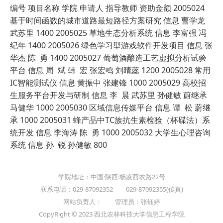
编号 项目名称 学院 申请人 指导教师 资助金额 2005024
基于时间函数的城市道路最短路径方案研究 信息 曹学龙
武苏里 1400 2005025 草地生态分析系统 信息 李富强 冯
纪年 1400 2005026 绿色学习型游戏软件开发项目 信息 张
华杰 陈 勇 1400 2005027 葡萄酒酿造工艺虚拟分析试验
平台 信息 周 斌 韩 宏 张宏鸣 刘晴蕊 1200 2005028 常用
IC智能测试仪 信息 黄振中 张建锋 1000 2005029 高校招
生服务平台开发与研制 信息 李 晨 武苏里 孙健敏 蔚继承
马健华 1000 2005030 区域信息传媒平台 信息 谭 松 蔚继
承 1000 2005031 蜂产品中TC族抗生素检验（杯碟法）系
统开发 信息 李海涛 陈 勇 1000 2005032 大学生心理咨询
系统 信息 孙 锐 孙健敏 800
学院地址：中国·陕西·杨凌西农路22号
联系电话：029-87092352 029-87092355(传真)
网站负责人： 管理员：张钰婷
CopyRight © 2023 西北农林科技大学信息工程学院