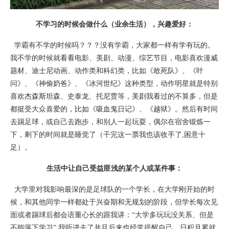
不学习的时候会做什么（业余生活），兴趣爱好：
学霸有不学的时候吗？？？没有学霸，大家都一样有学有玩的。
我不学的时候就看看电影、美剧、动漫、综艺节目，电影喜欢漫威
题材、迪士尼动画、动作类和科幻类，比如《敢死队》、《叶
问》、《神偷奶爸》、《冰河世纪》这种类型，动作明星就是特别
喜欢杰森斯坦森、史泰龙、托尼贾等，美剧我看过的不算多，但是
都挺受大众喜爱的，比如《吸血鬼日记》、《越狱》。然后有时间
去踢足球，或自己去跑步，和别人一起玩耍，偶尔在宿舍锻炼一
下，剩下的时间就是睡觉了（干完这一票我也该收手了,困意十
足）。
生活中让自己受益匪浅的某个人或某件事：
大学里对我影响最深的是足球队的一个学长，在大学刚开始的时
候，和其他同学一样都处于兴奋期和无规划的阶段，但学长每次见
面或者踢球后都会语重心长的跟我讲：“大学多玩玩没关系、但是
不能落下学习”,我听进去了并且后来也经常提醒自己，日积月累就