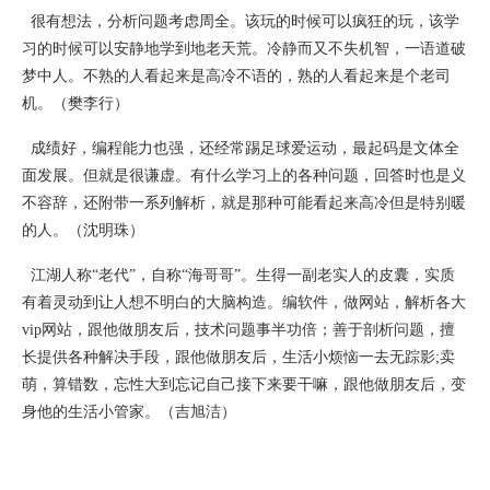
很有想法，分析问题考虑周全。该玩的时候可以疯狂的玩，该学
习的时候可以安静地学到地老天荒。冷静而又不失机智，一语道破
梦中人。不熟的人看起来是高冷不语的，熟的人看起来是个老司
机。（樊李行）
成绩好，编程能力也强，还经常踢足球爱运动，最起码是文体全
面发展。但就是很谦虚。有什么学习上的各种问题，回答时也是义
不容辞，还附带一系列解析，就是那种可能看起来高冷但是特别暖
的人。（沈明珠）
江湖人称“老代”，自称“海哥哥”。生得一副老实人的皮囊，实质
有着灵动到让人想不明白的大脑构造。编软件，做网站，解析各大
vip网站，跟他做朋友后，技术问题事半功倍；善于剖析问题，擅
长提供各种解决手段，跟他做朋友后，生活小烦恼一去无踪影;卖
萌，算错数，忘性大到忘记自己接下来要干嘛，跟他做朋友后，变
身他的生活小管家。（吉旭洁）