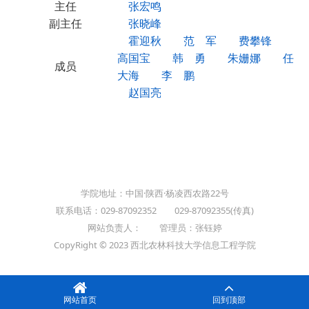
主任
张宏鸣
副主任
张晓峰
霍迎秋
范 军
费攀锋
高国宝
韩 勇
朱姗娜
任
成员
大海
李 鹏
赵国亮
学院地址：中国·陕西·杨凌西农路22号
联系电话：029-87092352 029-87092355(传真)
网站负责人： 管理员：张钰婷
CopyRight © 2023 西北农林科技大学信息工程学院
网站首页
回到顶部