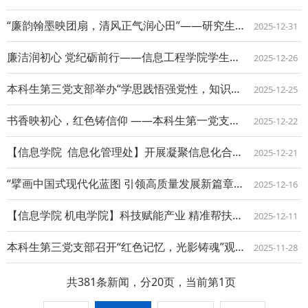
“廉韵翰墨映团扇，清风正气润心田”——研究生党员“一站式”社区开展廉政文化创作活...
2025-12-31
廉洁润初心 党纪砺前行——信息工程学院学生党员赴图书馆廉政文化展厅开展联学联建活...
2025-12-26
本科生第三党支部举办“学思践悟强党性，知识竞赛励初心”党的基础理论知识竞赛
2025-12-25
书香映初心，红色铸信仰 ——本科生第一党支部成功举办红色主题读书分享会
2025-12-22
【信息学院 信息化管理处】开展凝聚信息化合力，赋能复兴新征程联学联建活动
2025-12-21
“擘画中国式现代化蓝图 引领高质量发展新篇章” 党的二十届四中全会精神专题宣讲会
2025-12-16
【信息学院 机电学院】科技赋能产业 精准帮扶到田 — 赴合阳县金裕镇开展产业帮扶...
2025-12-11
本科生第三党支部召开“红色记忆，光影铸魂”观影活动
2025-11-28
共381条新闻，分20页，当前第1页