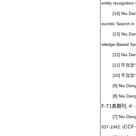
entity recognitio
[14] Niu Da
euristic Search 
[13] Niu Da
wledge-Based Sy
[12] Niu Da
[11] 牛当当
[10] 牛当当
[9] Niu Dan
[8] Niu Dan
F-T1类期刊
, IF
[7] Niu Dan
CCF
037-1042. (