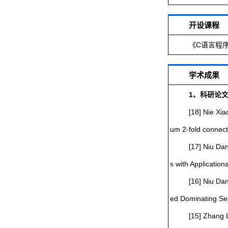
开设课程
《C语言程
学术成果
1、科研论
[18]
Nie Xia
um 2-fold connec
[17] Niu Da
s with Applicati
[16] Niu Da
ed Dominating Se
[15] Zhang 