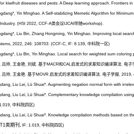
n for kiwifruit diseases and pests: A Deep learning approach. Frontie
ngdang*, Yin Minghao. A Self-stabilizing Memetic Algorithm for Mini
in Industry. (HSI 2022, CCF-A类会议IJCAI伴随workshop).
ngdang*, Liu Bin, Zhang Hongming, Yin Minghao. Improving local searc
stems, 2022, 246: 108703. (CCF-C, IF: 8.139, 中科院一区)
ngdang*, Liu Bin, Yin Minghao. Local search for weighted sum colori
*, 吕帅, 王金艳, 刘斌. 基于MACR和CAL启发式的求差知识编译算法. 电子学报, 20
*, 吕帅, 王金艳. 基于MOVR 启发式的求差知识编译算法. 电子学报, 2019, 47 (1
gdang, Liu Lei, Lü Shuai*. Augmenting negation normal form with irr
gdang, Liu Lei, Lü Shuai*. Complementary knowledge compilation using t
: 1.019, 中科院四区)
gdang, Liu Lei, Lü Shuai*. Knowledge compilation methods based on the 
-T1类期刊
,
IF: 1.019, 中科院四区)