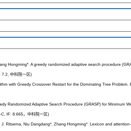
, Zhang Hongming*. A greedy randomized adaptive search procedure (GR
(IF: 7.2, 中科院一区)
ithm with Greedy Crossover Restart for the Dominating Tree Problem.
 Greedy Randomized Adaptive Search Procedure (GRASP) for Minimum W
(CCF-C, IF: 8.665，中科院一区)
oen J. Ritsema, Niu Dangdang*, Zhang Hongming*. Lexicon and attenti