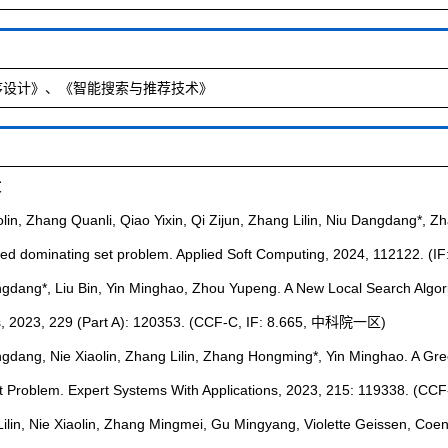
序设计》、《智能搜索与推荐技术》
文
olin, Zhang Quanli, Qiao Yixin, Qi Zijun, Zhang Lilin, Niu Dangdang*
ted dominating set problem. Applied Soft Computing, 2024, 112122. 
ngdang*, Liu Bin, Yin Minghao, Zhou Yupeng. A New Local Search Algor
ons, 2023, 229 (Part A): 120353. (CCF-C, IF: 8.665, 中科院一区)
ngdang, Nie Xiaolin, Zhang Lilin, Zhang Hongming*, Yin Minghao. A
t Problem. Expert Systems With Applications, 2023, 215: 119338. 
Lilin, Nie Xiaolin, Zhang Mingmei, Gu Mingyang, Violette Geissen, C