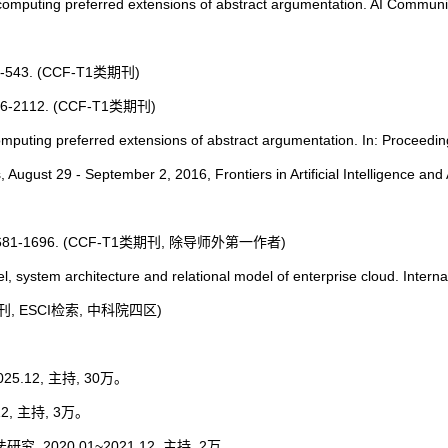
 computing preferred extensions of abstract argumentation. AI Communi
43. (
CCF-T1类期刊
)
2112. (
CCF-T1类期刊
)
omputing preferred extensions of abstract argumentation. In: Proceedin
ugust 29 - September 2, 2016, Frontiers in Artificial Intelligence and 
-1696. (
CCF-T1类期刊
, 除导师外第一作者)
, system architecture and relational model of enterprise cloud. Interna
梯队期刊, ESCI检索, 中科院四区)
.12, 主持, 30万。
, 主持,
3万
。
20.01~2021.12, 主持, 2万。