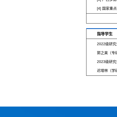
[4] 国家重
指导学生
2022级研
郭之昊（专
2023级研
迟增林（学