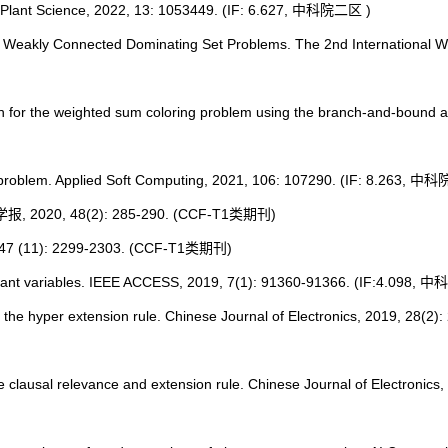
rs in Plant Science, 2022, 13: 1053449. (IF: 6.627, 中科院二区
)
mum Weakly Connected Dominating Set Problems. The 2nd International 
h for the weighted sum coloring problem using the branch-and-bound a
ng problem. Applied Soft Computing, 2021, 106: 107290. (IF: 8.263, 
20, 48(2): 285-290. (CCF-T1类期刊)
1): 2299-2303. (
CCF-T1类期刊
)
elevant variables. IEEE ACCESS, 2019, 7(1): 91360-91366. (IF:4.098
he hyper extension rule. Chinese Journal of Electronics, 2019, 28(2):
clausal relevance and extension rule. Chinese Journal of Electronics,