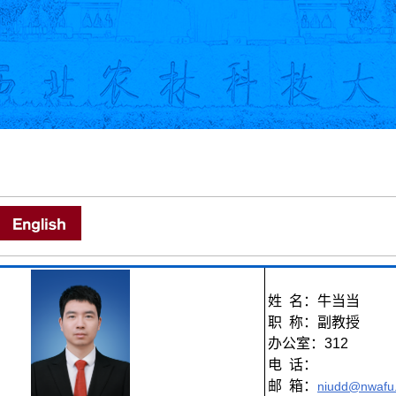
姓 名：牛当当
职 称：副教授
办公室：312
电 话：
邮 箱：
niudd@nwafu