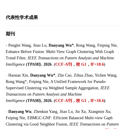
代表性学术成果
期刊
·
Penglei Wang, Jitao Lu,
Danyang Wu*
, Rong Wang, Feiping Nie,
Enhance Before Fusion: Multi-View Graph Clustering With Graph
Trend Filter,
IEEE Transactions on Pattern Analysis and Machine
Intelligence
(TPAMI)
,
2026
.
(
CCF-A刊
，
校 G1
，
IF=18.6
)
· Haonan Xin,
Danyang Wu*
, Zhe Cao, Zihua Zhao, Yichen Wang,
Rong Wang*, Feiping Nie, A Unified Framework for Pseudo-
Supervised Clustering via Weighted Sample Aggregation,
IEEE
Transactions on Pattern Analysis and Machine
Intelligence
(TPAMI)
, 2026. (
CCF-A刊，
校 G1
，
IF=18.6
)
·
Danyang Wu
, Zhenkun Yang, Jitao Lu, Jin Xu, Xiangmin Xu,
Feiping Nie, EBMGC-GNF: Efficient Balanced Multi-view Gaph
Clustering via Good Neighbor Fusion,
IEEE Transactions on Pattern