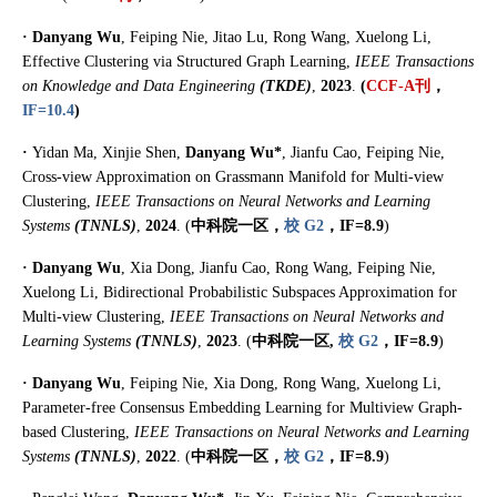
·
Danyang Wu
, Feiping Nie, Jitao Lu, Rong Wang, Xuelong Li,
Effective Clustering via Structured Graph Learning,
IEEE Transactions
on Knowledge and Data Engineering
(
TKDE
)
,
2023
.
(
CCF-A刊
，
IF=10.4
)
·
Yidan Ma, Xinjie Shen,
Danyang Wu
*
, Jianfu Cao, Feiping Nie,
Cross-view Approximation on Grassmann Manifold for Multi-view
Clustering,
IEEE Transactions on Neural Networks and Learning
Systems
(
TNNLS
)
,
2024
.
(
中科院一区，
校 G2
，IF=8.9
)
·
Danyang Wu
, Xia Dong, Jianfu Cao, Rong Wang, Feiping Nie,
Xuelong Li, Bidirectional Probabilistic Subspaces Approximation for
Multi-view Clustering,
IEEE Transactions on Neural Networks and
Learning Systems
(
TNNLS
)
,
2023
.
(
中科院一区,
校 G2
，IF=8.9
)
·
Danyang Wu
, Feiping Nie, Xia Dong, Rong Wang, Xuelong Li,
Parameter-free Consensus Embedding Learning for Multiview Graph-
based Clustering,
IEEE Transactions on Neural Networks and Learning
Systems
(
TNNLS
)
,
202
2
.
(
中科院一区，
校 G2
，IF=8.9
)