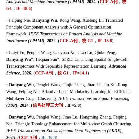
Analysis and Machine Intelligence
(TPAMI)
,
2024
. (
CCF-A刊
，
校
G1
，
IF=18.6
)
·
Feiping Nie,
Danyang Wu
, Rong Wang, Xuelong Li, Truncated
Principle Component Analysis with A General Optimization
Framework,
IEEE Transactions on Pattern Analysis and Machine
Intelligence
(TPAMI)
,
2022
.
(
CCF-A刊
，
校 G1
，
IF=18.6
)
·
Laiyi Fu, Penglei Wang, Gaoyuan Xu, Jitao Lu, Qinke Peng,
Danyang Wu*
, Hequan Sun
*
, S3RL: Enhancing Spatial Single-Cell
Transcriptomics With Separable Representation Learning,
Advanced
Science
,
2026
.
(
CCF-A刊
，
校 G1，IF=14.1
)
·
Danyang Wu
, Penglei Wang, Junjie Liang, Jitao Lu, Jin Xu, Rong
Wang, Feiping Nie, Adaptive Local Modularity Learning for Efficient
Multilayer Graph Clustering,
IEEE Transactions on Signal Processing
(
TSP)
,
2024
.
(
信号处理三大刊
，
IF=5.8
)
·
Danyang Wu
, Penglei Wang, Jitao Lu, Hongming Zhang, Feiping
Nie, Triangle Topology Enhancement for Multi-view
Graph Clustering,
IEEE Transactions on Knowledge and Data Engineering
(TKDE)
,
2025
.
(
CCF-A刊
，
IF=10.4
)