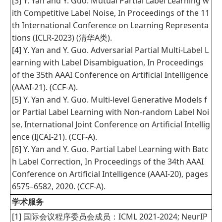
[3] Y. Yan and Y. Guo. Mutual Partial Label Learning w
ith Competitive Label Noise, In Proceedings of the 11
th International Conference on Learning Representa
tions (ICLR-2023) (清华A类).
[4] Y. Yan and Y. Guo. Adversarial Partial Multi-Label L
earning with Label Disambiguation, In Proceedings
of the 35th AAAI Conference on Artificial Intelligence
(AAAI-21). (CCF-A).
[5] Y. Yan and Y. Guo. Multi-level Generative Models f
or Partial Label Learning with Non-random Label Noi
se, International Joint Conference on Artificial Intellig
ence (IJCAI-21). (CCF-A).
[6] Y. Yan and Y. Guo. Partial Label Learning with Batc
h Label Correction, In Proceedings of the 34th AAAI
Conference on Artificial Intelligence (AAAI-20), pages
6575–6582, 2020. (CCF-A).
学术服务
[1] 国际会议程序委员会成员：ICML 2021-2024; NeurIP