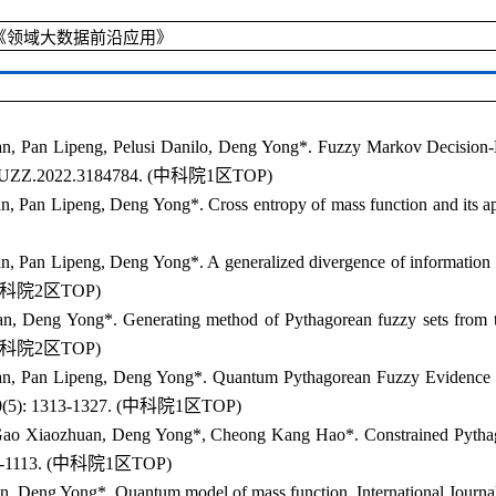
《领域大数据前沿应用》
n, Pan Lipeng, Pelusi Danilo, Deng Yong*. Fuzzy Markov Decision-M
UZZ.2022.3184784. (
中科院
1
区
TOP)
, Pan Lipeng, Deng Yong*. Cross entropy of mass function and its appl
, Pan Lipeng, Deng Yong*. A generalized divergence of information vol
科院
2
区
TOP)
, Deng Yong*. Generating method of Pythagorean fuzzy sets from the n
科院
2
区
TOP)
an, Pan Lipeng, Deng Yong*. Quantum Pythagorean Fuzzy Evidence 
(5): 1313-1327. (
中科院
1
区
TOP)
Gao Xiaozhuan, Deng Yong*, Cheong Kang Hao*. Constrained Pythagor
-1113. (
中科院
1
区
TOP)
, Deng Yong*. Quantum model of mass function. International Journal o